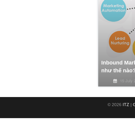
Inbound Mark
như thế nào
15 July 
© 2026
ITZ
|
G