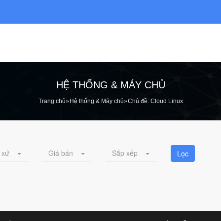
HỆ THỐNG & MÁY CHỦ
»
»
Trang chủ
Hệ thống & Máy chủ
Chủ đề: Cloud Linux
 xứ
Giá bán
Sắp xếp
Lọc