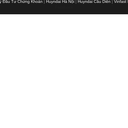
Lý Đầu Tư Chứng Khoán
|
Huyndai Hà Nội
|
Huyndai Cầu Diễn
|
Vinfast
Facebook