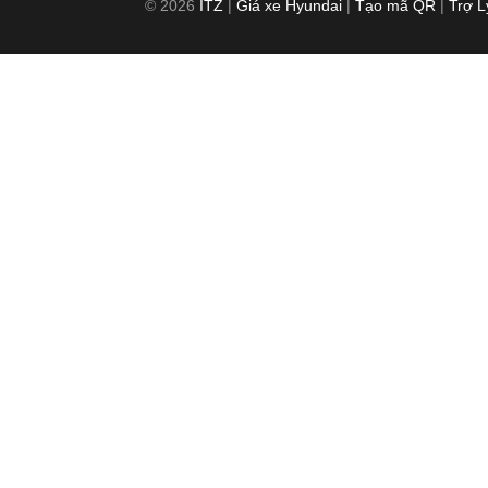
© 2026
ITZ
|
Giá xe Hyundai
|
Tạo mã QR
|
Trợ 