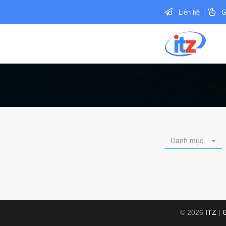
Liên hệ
G
Danh mục
© 2026
ITZ
|
G