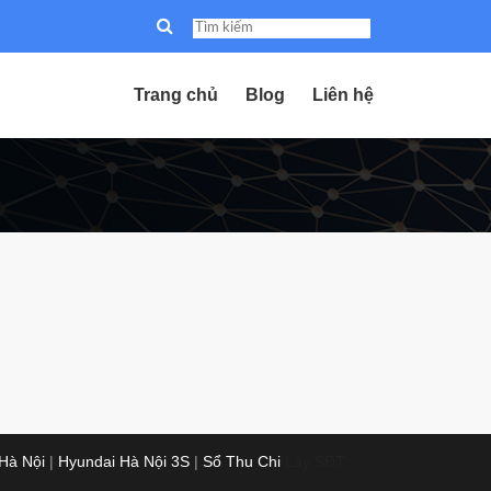
Trang chủ
Blog
Liên hệ
 Hà Nội
|
Hyundai Hà Nội 3S
|
Sổ Thu Chi
Lấy SĐT