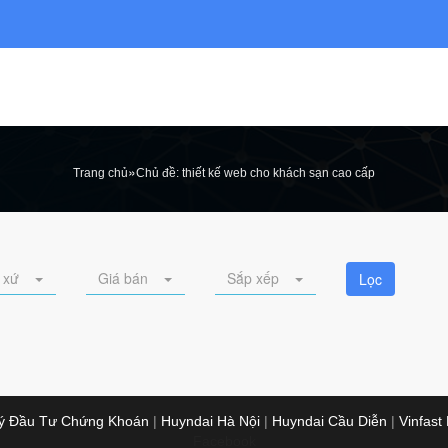
»
Trang chủ
Chủ đề: thiết kế web cho khách sạn cao cấp
 xứ
Giá bán
Sắp xếp
Lọc
Lý Đầu Tư Chứng Khoán
|
Huyndai Hà Nội
|
Huyndai Cầu Diễn
|
Vinfast
Facebook