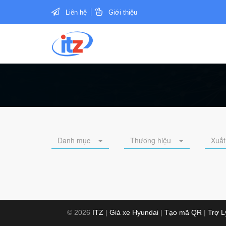
Liên hệ
Giới thiệu
Danh mục
Thương hiệu
Xuất
© 2026
ITZ
|
Giá xe Hyundai
|
Tạo mã QR
|
Trợ 