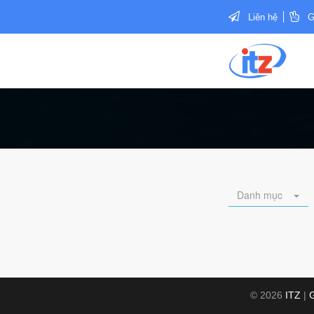
Liên hệ
G
Danh mục
© 2026
ITZ
|
G