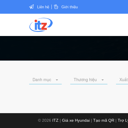
Liên hệ
Giới thiệu
Danh mục
Thương hiệu
Xuất
© 2026
ITZ
|
Giá xe Hyundai
|
Tạo mã QR
|
Trợ 