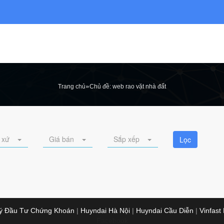
»
Trang chủ
Chủ đề: web rao vặt nhà đất
 xứ
Giá bán
Sắp xếp
Lọc
Lý Đầu Tư Chứng Khoán
|
Huyndai Hà Nội
|
Huyndai Cầu Diễn
|
Vinfast
Facebook