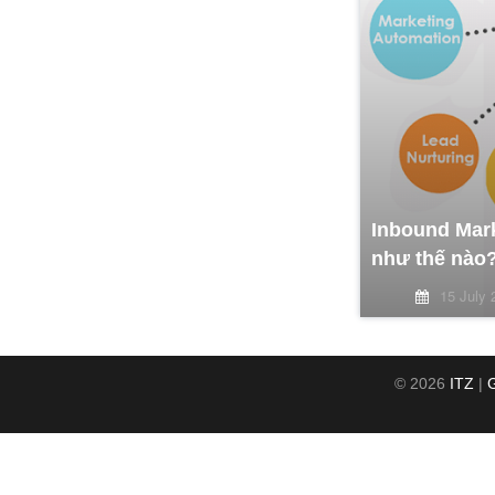
Inbound Mark
như thế nào
15 July 
© 2026
ITZ
|
G