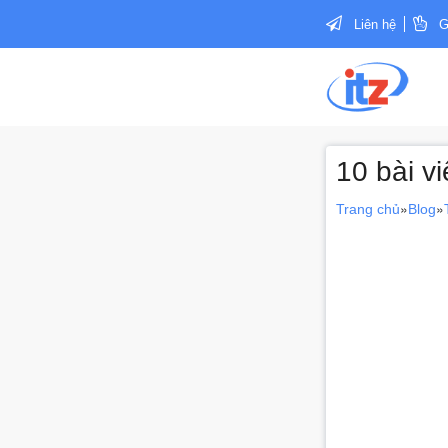
Liên hệ
G
10 bài v
»
»
Trang chủ
Blog