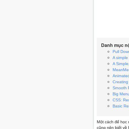
Danh mục n
Pull Dow
A simple
A Simple
MeanMen
Animate
Creatin
Smooth 
Big Menu
CSS: Re
Basic Re
Một cách để học 
cũng nên biết về