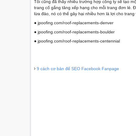
Tôi cũng đã thấy nhiều trường hợp công ty sẽ tạo mộ
trang cố gắng tăng xếp hạng cho mỗi trang đơn lẻ. Đ
lừa đảo, nó có thể gây hại nhiều hơn là lợi cho tran
● jpoofing.com/roof-replacements-denver
● jpoofing.com/roof-replacements-boulder
● jpoofing.com/roof-replacements-centennial
T
9 cách cơ bản để SEO Facebook Fanpage