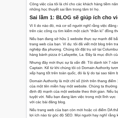
Công việc của tôi là chỉ cho các khách hàng tiềm nă
những học thuyết sai lầm trong tâm trí họ.
Sai l
ầm
1: BLOG sẽ giúp ích cho v
Vì lí do nào đó, mà cơ số người nghĩ rằng việc đăng 
trên các công cụ tìm kiếm một cách “thần kì” đồng t
Nếu bạn đang sở hữu 1 website thực sự mạnh để bắt đ
trang web của bạn. Ví dụ: tôi đã viết một blog trên
nghiệp địa phương. Chúng tôi đặt trụ sở tại Columb
hàng bánh pizza ở Lafayette, La. Đây là mục đích củ
Nhưng đây mới thực sự là vấn đề: Tôi dành tới 7 nă
Captain. Kể từ khi chúng tôi có Domain Authority tư
xếp hạng tốt trên toàn quốc, đó là lý do tại sao tiệm 
Domain Authority là một chỉ số (tính trên thang điể
của một tên miền hay một website. Chúng ta thường 
định độ mạnh của một website theo thời gian. Nếu bạ
tuyệt vời. Nếu bạn đang làm việc trong một lĩnh vực
với các bài đăng blog.
Nếu trang web của bạn còn mới hoặc có điểm DA thấp
lợi ích nào từ góc độ SEO. Mọi người hay nghĩ rằng 