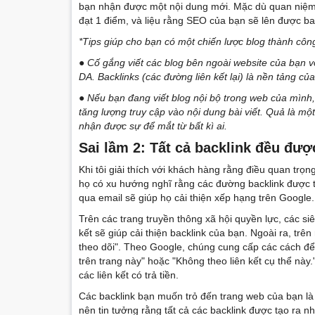
bạn nhận được một nội dung mới. Mặc dù quan niệm 
đạt 1 điểm, và liệu rằng SEO của bạn sẽ lên được b
*Tips giúp cho bạn có một chiến lược blog thành côn
●
Cố gắng viết các blog bên ngoài website của bạn vớ
DA. Backlinks (các đường liên kết lại) là nền tảng củ
●
Nếu bạn đang viết blog nội bộ trong web của mình,
tăng lượng truy cập vào nội dung bài viết. Quả là mộ
nhận được sự để mắt từ bất kì ai.
Sai l
ầm
2: Tất cả backlink đều đượ
Khi tôi giải thích với khách hàng rằng điều quan trọ
họ có xu hướng nghĩ rằng các đường backlink được tạ
qua email sẽ giúp họ cải thiện xếp hạng trên Google.
Trên các trang truyền thông xã hội quyền lực, các si
kết sẽ giúp cải thiện backlink của bạn. Ngoài ra, trên
theo dõi". Theo Google, chúng cung cấp các cách để 
trên trang này" hoặc "Không theo liên kết cụ thể nà
các liên kết có trả tiền.
Các backlink bạn muốn trỏ đến trang web của bạn là
nên tin tưởng rằng tất cả các backlink được tạo ra n