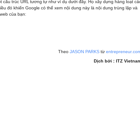
t cấu trúc URL tương tự như ví dụ dưới đây. Họ xây dựng hàng loạt cá
iều đó khiến Google có thể xem nội dung này là nội dung trùng lặp và
g web của bạn:
heo
JASON PARKS
từ
entrepreneur.co
Dịch bởi : ITZ Vietna