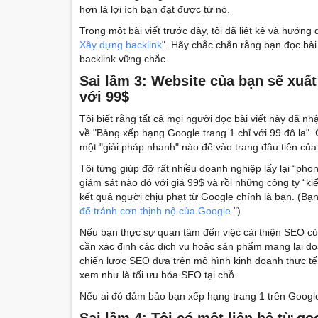
hơn là lợi ích bạn đạt được từ nó.
Trong một bài viết trước đây, tôi đã liệt kê và hướn
Xây dựng backlink
". Hãy chắc chắn rằng bạn đọc bài
backlink vững chắc.
Sai l
ầm
3: Website của bạn sẽ xuất
với 99$
Tôi biết rằng tất cả mọi người đọc bài viết này đã n
về "Bảng xếp hạng Google trang 1 chỉ với 99 đô la".
một "giải pháp nhanh" nào để vào trang đầu tiên của
Tôi từng giúp đỡ rất nhiều doanh nghiệp lấy lại “pho
giám sát nào đó với giá 99$ và rồi những công ty “k
kết quả người chịu phạt từ Google chính là bạn. (Bạn
để tránh cơn thịnh nộ của Google
.")
Nếu bạn thực sự quan tâm đến việc cải thiện SEO củ
cần xác định các dịch vụ hoặc sản phẩm mang lại do
chiến lược SEO dựa trên mô hình kinh doanh thực tế
xem như là tối ưu hóa SEO tại chỗ.
Nếu ai đó đảm bảo bạn xếp hạng trang 1 trên Google 
Sai l
ầm
4: Tôi có một liên hệ từ go