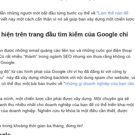
g dẫn những người mới bắt đầu từng bước cụ thể về "
Làm thế nào để
 viết này một cách cẩn thận vì nó sẽ giúp bạn xây dựng một chiến lược
 hiện trên trang đầu tìm kiếm của Google chỉ
hận được những email quảng cáo liên tục và những cuộc gọi điện thoại
 Có rất nhiều “thánh” trong ngành SEO nhưng xin thưa rằng không có
 Google.
ng độ” từ các hình phạt của Google chỉ vì họ đã đăng kí với công ty
iểu” này đã xây dựng những backlink với nội dung spam cho website, v
 có thể đọc một bài báo trước về "
những gì doanh nghiệp của bạn cần
a mình, một chiến lược cần phải được xây dựng. Một chuyên gia sẽ
anh thu nhiều nhất cho doanh nghiệp của bạn để có thể triển khai một
 của doanh nghiệp. Nghiên cứu từ khóa là một điều cần thiết, được
trong khoảng thời gian ba tháng, đừng tin!
ogle