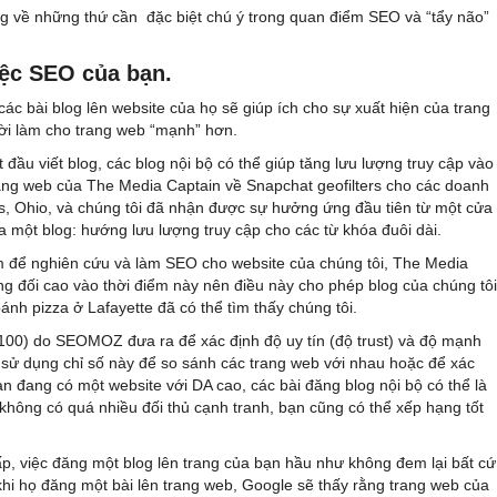
ng về những thứ cần đặc biệt chú ý trong quan điểm SEO và “tẩy não”
iệc SEO của bạn.
các bài blog lên website của họ sẽ giúp ích cho sự xuất hiện của trang
hời làm cho trang web “mạnh” hơn.
ầu viết blog, các blog nội bộ có thể giúp tăng lưu lượng truy cập vào
 trang web của The Media Captain về Snapchat geofilters cho các doanh
us, Ohio, và chúng tôi đã nhận được sự hưởng ứng đầu tiên từ một cửa
a một blog: hướng lưu lượng truy cập cho các từ khóa đuôi dài.
m để nghiên cứu và làm SEO cho website của chúng tôi, The Media
ơng đối cao vào thời điểm này nên điều này cho phép blog của chúng tôi
bánh pizza ở Lafayette đã có thể tìm thấy chúng tôi.
m 100) do SEOMOZ đưa ra để xác định độ uy tín (độ trust) và độ mạnh
sử dụng chỉ số này để so sánh các trang web với nhau hoặc để xác
n đang có một website với DA cao, các bài đăng blog nội bộ có thể là
 không có quá nhiều đối thủ cạnh tranh, bạn cũng có thể xếp hạng tốt
, việc đăng một blog lên trang của bạn hầu như không đem lại bất cứ
khi họ đăng một bài lên trang web, Google sẽ thấy rằng trang web của