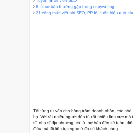
Tuyển nhân viên SEO
6 lỗi cơ bản thường gặp trong copywriting
21 công thức viết bài SEO, PR lôi cuốn hiệu quả nh
Tôi từng tư vấn cho hàng trăm doanh nhân, các nhà 
họ. Với rất nhiều người đến từ rất nhiều lĩnh vực mà
sĩ, nha sĩ địa phương, cả từ thợ hàn đến kế toán, đi
điều mà tôi liên tục nghe ở đa số khách hàng.