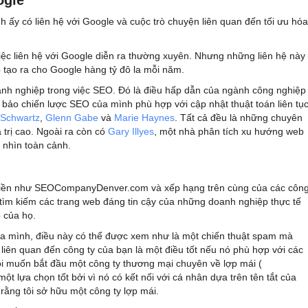
 ấy có liên hệ với Google và cuộc trò chuyện liên quan đến tối ưu hóa
việc liên hệ với Google diễn ra thường xuyên. Nhưng những liên hệ này
tạo ra cho Google hàng tỷ đô la mỗi năm.
anh nghiệp trong việc SEO. Đó là điều hấp dẫn của ngành công nghiệp
 bảo chiến lược SEO của mình phù hợp với cập nhật thuật toán liên tụ
 Schwartz
,
Glenn Gabe
và
Marie Haynes
. Tất cả đều là những chuyên
á trị cao. Ngoài ra còn có
Gary Illyes
, một nhà phân tích xu hướng web
i nhìn toàn cảnh.
n miền như SEOCompanyDenver.com và xếp hạng trên cùng của các côn
 tìm kiếm các trang web đáng tin cậy của những doanh nghiệp thực tế
 của họ.
ủa mình, điều này có thể được xem như là một chiến thuật spam mà
 liên quan đến công ty của bạn là một điều tốt nếu nó phù hợp với các
tôi muốn bắt đầu một công ty thương mại chuyên về lợp mái (
một lựa chọn tốt bởi vì nó có kết nối với cá nhân dựa trên tên tắt của
 rằng tôi sở hữu một công ty lợp mái.