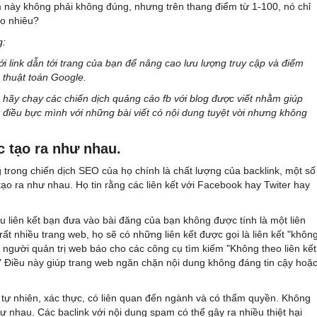
này không phải không đúng, nhưng trên thang điểm từ 1-100, nó chỉ
ao nhiêu?
g:
i link dẫn tới trang của bạn để nâng cao lưu lượng truy cập và điểm
a thuật toán Google.
 hãy chạy các chiến dịch quảng cáo fb với blog được viết nhằm giúp
t điều bực mình với những bài viết có nội dung tuyệt vời nhưng không
c tạo ra như nhau.
ng trong chiến dịch SEO của họ chính là chất lượng của backlink, một số
o ra như nhau. Họ tin rằng các liên kết với Facebook hay Twiter hay
êu liên kết bạn đưa vào bài đăng của bạn không được tính là một liên
 rất nhiều trang web, họ sẽ có những liên kết được gọi là liên kết "khôn
người quản trị web báo cho các công cụ tìm kiếm "Không theo liên kết
y." Điều này giúp trang web ngăn chặn nội dung không đáng tin cậy hoặ
 tự nhiên, xác thực, có liên quan đến ngành và có thẩm quyền. Không
hư nhau. Các baclink với nội dung spam có thể gây ra nhiều thiệt hại