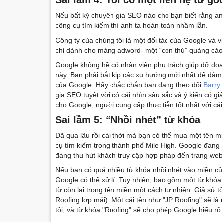
Nếu bất kỳ chuyên gia SEO nào cho bạn biết rằng anh
công cụ tìm kiếm thì anh ta hoàn toàn nhầm lẫn.
Công ty của chúng tôi là một đối tác của Google và 
chỉ dành cho mảng adword- một “con thú” quảng cáo 
Google không hề có nhân viên phụ trách giúp đỡ do
này. Bạn phải bắt kịp các xu hướng mới nhất để đảm
của Google. Hãy chắc chắn bạn đang theo dõi
Barry
gia SEO tuyệt vời có cái nhìn sâu sắc và ý kiến có gi
cho Google, người cung cấp thực tiễn tốt nhất với cá
Sai l
ầm
5: “Nhồi nhét” từ khóa
Đã qua lâu rồi cái thời mà bạn có thể mua một tê
cụ tìm kiếm trong thành phố Mile High. Google đang
đang thu hút khách truy cập hợp pháp đến trang web
Nếu bạn có quá nhiều từ khóa nhồi nhét vào miền c
Google có thể xử lí. Tuy nhiên, bao gồm một từ khóa
từ còn lại trong tên miền một cách tự nhiên. Giả sử 
Roofing:lợp mái). Một cái tên như "JP Roofing" sẽ là 
tôi, và từ khóa "Roofing" sẽ cho phép Google hiểu rõ