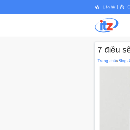
Liên hệ
G
7 điều s
»
»
Trang chủ
Blog