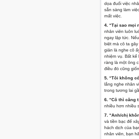
dọa đuổi việc nhâ
sẵn sàng làm việc
mất việc.
4. “Tại sao mọi 
nhân viên luôn l
ngay lập tức. Nế
biệt mà cô ta gây
giản là nghe cô ấ
nhiệm vụ. Bất kể 
ràng là một ông 
điều đó cũng giố
5. “Tôi không có
lắng nghe nhân vi
trong tương lai 
6. “Cô thì căng 
nhiều hơn nhiều s
7. “Anh/chị khôn
và tiền bạc để x
hách dịch của bạn
nhân viên, bạn h