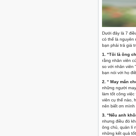
Dưới đây là 7 điề
có thể là nguyên 
bạn phải trả giá 
1. “Tôi là ông c
rằng nhân viên củ
so với nhân viên
bạn nói với họ đi
2. “ May mắn ch
những người may m
làm tốt công việ
viên cụ thể nào, 
nên biết ơn mình 
3. “Nếu anh khôn
nhưng điều đó khô
ông chủ, quản lí 
những kết quả tố