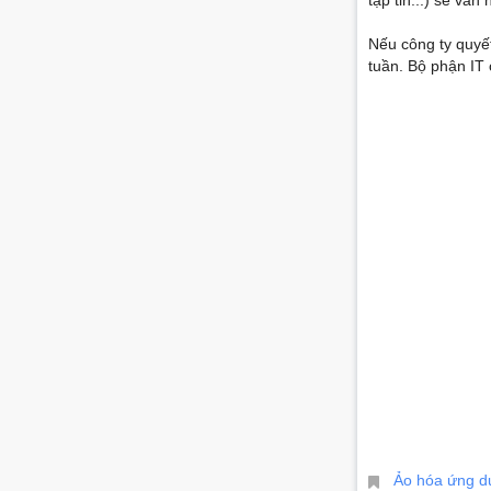
tập tin...) sẽ vẫ
Nếu công ty quyết
tuần. Bộ phận IT
Ảo hóa ứng d