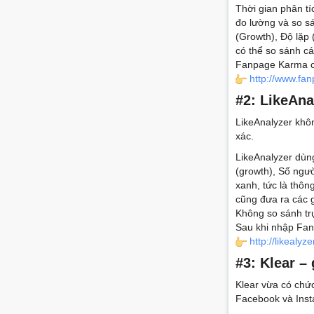
Thời gian phân t
đo lường và so s
(Growth), Độ lặp 
có thể so sánh cá
Fanpage Karma cò
http://www.fa
#2: LikeAn
LikeAnalyzer khô
xác.
LikeAnalyzer dùng
(growth), Số ngư
xanh, tức là thôn
cũng đưa ra các 
Không so sánh tr
Sau khi nhập Fan
http://likealyz
#3: Klear –
Klear vừa có chức
Facebook và Inst