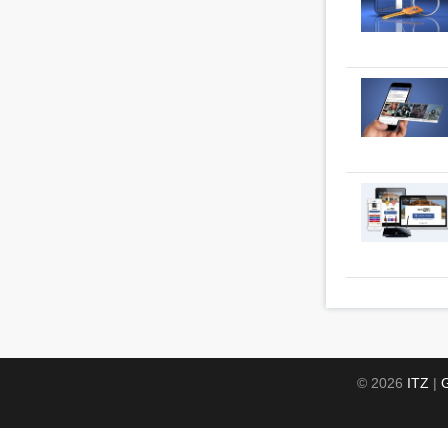
© 2026
ITZ
|
G