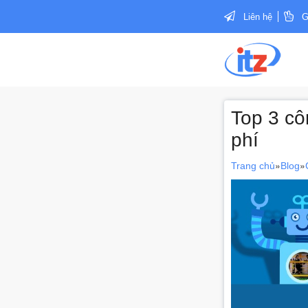
Liên hệ
G
Top 3 cô
phí
»
»
Trang chủ
Blog