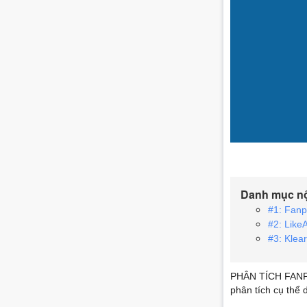
Danh mục n
#1: Fanp
#2: Like
#3: Klea
PHÂN TÍCH FANPAG
phân tích cụ thể d